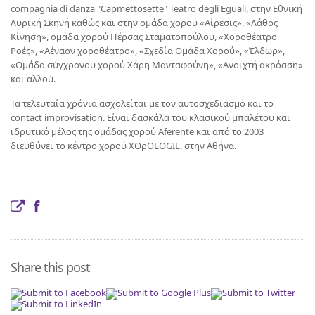
compagnia di danza "Capmettosette" Teatro degli Eguali, στην Εθνική
Λυρική Σκηνή καθώς και στην ομάδα χορού «Αίρεσις», «Λάθος
Κίνηση», ομάδα χορού Πέρσας Σταματοπούλου, «Χοροθέατρο
Ροές», «Αέναον χοροθέατρο», «Σχεδία Ομάδα Χορού», «Έλδωρ»,
«Ομάδα σύγχρονου χορού Χάρη Μανταφούνη», «Ανοιχτή ακρόαση»
και αλλού.
Τα τελευταία χρόνια ασχολείται με τον αυτοσχεδιασμό και το
contact improvisation. Είναι δασκάλα του κλασικού μπαλέτου και
ιδρυτικό μέλος της ομάδας χορού Aferente και από το 2003
διευθύνει το κέντρο χορού ΧΟρΟLOGIE, στην Αθήνα.
Share this post