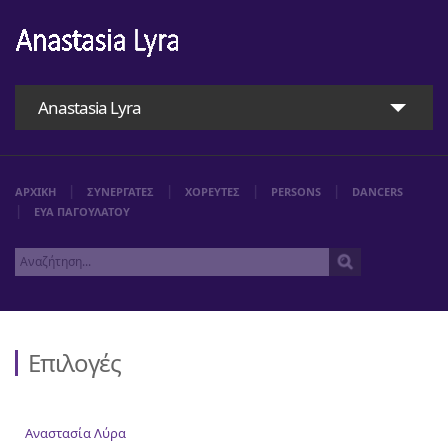
Anastasia Lyra
ΑΡΧΙΚΗ
ΣΥΝΕΡΓΑΤΕΣ
ΧΟΡΕΥΤΕΣ
PERSONS
DANCERS
ΕΥΑ ΠΑΓΟΥΛΑΤΟΥ
Επιλογές
Αρχική
Αναστασία Λύρα
Αναστασία Λύρα