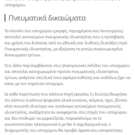
ιστοχώρου.
Πνευματικά δικαιώματα
Το σύνολο του ιστοχώρου (μορφή, περιεχόμενο και λειτουργίες)
αποτελεί αντικείμενο πνευματικής ιδιοκτησίας που η πρόσβαση
και χρήση του διέπεται από τις εθνικές και διεθνείς διατάξεις περί
Πνευματικής ιδιοκτησίας, με εξαίρεση τα ρητώς αναγνωρισμένα
δικαιώματα τρίτων.
Ό,τι άλλο περιλαμβάνεται στις ηλεκτρονικές σελίδες του ιστοχώρου
και αποτελεί κατοχυρωμένο προϊόν πνευματικής ιδιοκτησίας
τρίτων, ανάγεται στη δική τους σφαίρα ευθύνης και ουδόλως έχει να
κάνει με τον παρόντα ιστοχώρο.
Σε κάθε περίπτωση που κάποια πηγή (φορέας ή ιδιώτης) θεωρήσει
ότι κάποιο ή κάποια ψηφιακά υλικά (εικόνες, κείμενα, ήχοι, βίντεο
κλπ) συνιστά ιδιαίτερο και αυτόνομο αντικείμενο πνευματικής
ιδιοκτησίας, ανεξάρτητα αν αναφέρεται στις πηγές του ιστοχώρου
και δεν επιθυμεί να εμφανίζεται, παρακαλούμε να το
γνωστοποιήσει ηλεκτρονικά ή με fax ή ταχυδρομικά και ο
διαχειριστής του ιστοχώρου θα προβεί άμεσα στις απαραίτητες