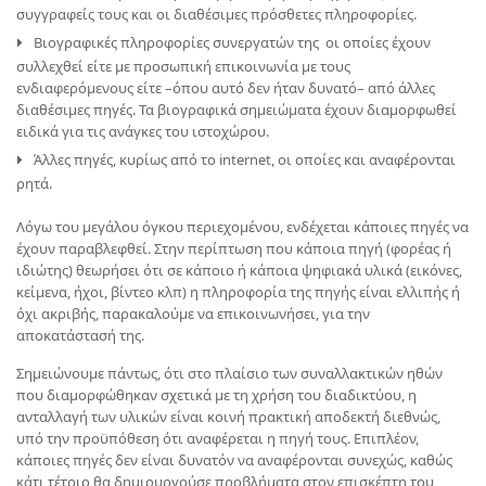
συγγραφείς τους και οι διαθέσιμες πρόσθετες πληροφορίες.
Βιογραφικές πληροφορίες συνεργατών της οι οποίες έχουν
συλλεχθεί είτε με προσωπική επικοινωνία με τους
ενδιαφερόμενους είτε –όπου αυτό δεν ήταν δυνατό– από άλλες
διαθέσιμες πηγές. Τα βιογραφικά σημειώματα έχουν διαμορφωθεί
ειδικά για τις ανάγκες του ιστοχώρου.
Άλλες πηγές, κυρίως από το internet, οι οποίες και αναφέρονται
ρητά.
Λόγω του μεγάλου όγκου περιεχομένου, ενδέχεται κάποιες πηγές να
έχουν παραβλεφθεί. Στην περίπτωση που κάποια πηγή (φορέας ή
ιδιώτης) θεωρήσει ότι σε κάποιο ή κάποια ψηφιακά υλικά (εικόνες,
κείμενα, ήχοι, βίντεο κλπ) η πληροφορία της πηγής είναι ελλιπής ή
όχι ακριβής, παρακαλούμε να επικοινωνήσει, για την
αποκατάστασή της.
Σημειώνουμε πάντως, ότι στο πλαίσιο των συναλλακτικών ηθών
που διαμορφώθηκαν σχετικά με τη χρήση του διαδικτύου, η
ανταλλαγή των υλικών είναι κοινή πρακτική αποδεκτή διεθνώς,
υπό την προϋπόθεση ότι αναφέρεται η πηγή τους. Επιπλέον,
κάποιες πηγές δεν είναι δυνατόν να αναφέρονται συνεχώς, καθώς
κάτι τέτοιο θα δημιουργούσε προβλήματα στον επισκέπτη του