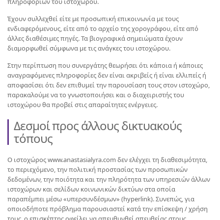
πληροφοριών του ιστοχώρου.
Έχουν συλλεχθεί είτε με προσωπική επικοινωνία με τους
ενδιαφερόμενους, είτε από το αρχείο της χορογράφου, είτε από
άλλες διαθέσιμες πηγές. Τα βιογραφικά σημειώματα έχουν
διαμορφωθεί σύμφωνα με τις ανάγκες του ιστοχώρου.
Στην περίπτωση που συνεργάτης θεωρήσει ότι κάποια ή κάποιες
αναγραφόμενες πληροφορίες δεν είναι ακριβείς ή είναι ελλιπείς ή
αποφασίσει ότι δεν επιθυμεί την παρουσίαση τους στον ιστοχώρο,
παρακαλούμε να το γνωστοποιήσει και ο διαχειριστής του
ιστοχώρου θα προβεί στις απαραίτητες ενέργειες.
Δεσμοί προς άλλους δικτυακούς
τόπους
Ο ιστοχώρος www.anastasialyra.com δεν ελέγχει τη διαθεσιμότητα,
το περιεχόμενο, την πολιτική προστασίας των προσωπικών
δεδομένων, την ποιότητα και την πληρότητα των υπηρεσιών άλλων
ιστοχώρων και σελίδων κοινωνικών δικτύων στα οποία
παραπέμπει μέσω «υπερσυνδέσμων» (hyperlink). Συνεπώς, για
οποιοδήποτε πρόβλημα παρουσιαστεί κατά την επίσκεψη / χρήση
τους, ο επισκέπτης οφείλει να απευθυνθεί απευθείας στους