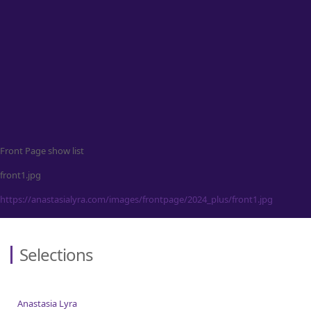
Contact
Front Page show list
front1.jpg
https://anastasialyra.com/images/frontpage/2024_plus/front1.jpg
Selections
Anastasia Lyra