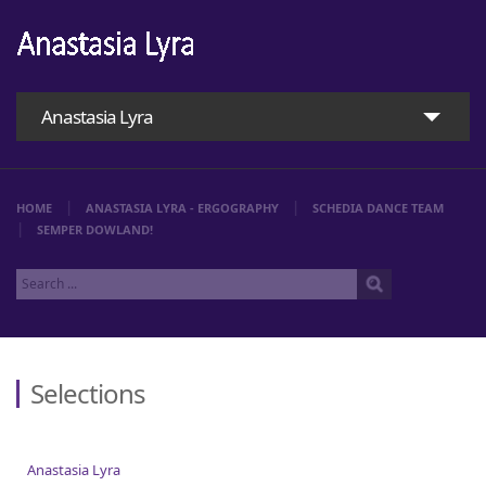
Anastasia Lyra
HOME
ANASTASIA LYRA - ERGOGRAPHY
SCHEDIA DANCE TEAM
SEMPER DOWLAND!
Selections
Home
Anastasia Lyra
Anastasia Lyra