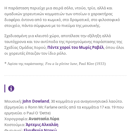
Η παράσταση περιείχε μια σειρά σόλο, ντούο, τρίο, αλλά και
ομαδικών χορευτικών κομματιών των οποίων ο χαρακτήρας
διαφέρει έντονα από το κωμικό, στο δραματικό, στο φιλοσοφικό
στοιχείο, πάντα σύμφωνα με το πνεύμα της μουσικής.
Σχεδιασμένη για κλειστό χώρο, αποτέλεσε την εξέληξη αλλά
ταυτόχρονα και τον αντίποδα της προηγούμενης παράστασης της
Σχεδίας Ομάδας Χορού,
Πέντε χοροί του Μωρίς Ραβέλ
, όπου όλοι
οι χορευτές έπαιζαν τον ίδιο ρόλο.
*
Αφίσα της παράστασης:
Feu a la pleine lune
,
Paul Klee
(1933)
Μουσική:
John Dowland
, 30 κομμάτια για αναγεννησιακό λαούτο.
(Ερμηνεύει ο Ronn Mc Farlane εκτός από τα κομμάτια 17 και 19 που
ερμηνεύει ο Paul Ο 'Dette)
Χορογραφία:
Αναστασία Λύρα
Κοστούμια:
Άρτεμις Αλκαλάη
Φωτισμοί:
Ελευθερία Ντεκώ