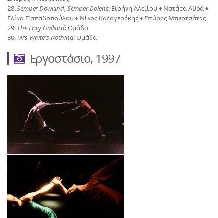
28.
Semper Dowland, Semper Dolens
: Ειρήνη Αλεξίου ♦ Νατάσα Αβρά ♦
Ελίνα Παπαδοπούλου ♦ Νίκος Καλογεράκης ♦ Σπύρος Μπερτσάτος
29.
The Frog Galliard
: Ομάδα
30.
Mrs White's Nothing
: Ομάδα
Εργοστάσιο, 1997