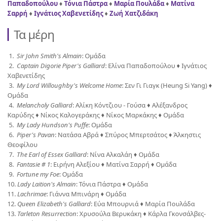
Παπαδοπούλου
♦
Τόνια Πάστρα
♦
Μαρία Πουλάδα
♦
Ματίνα
Σαρρή
♦
Ιγνάτιος Χαβενετίδης
♦
Ζωή Χατζιδάκη
Τα μέρη
1.
Sir John Smith's Almain
: Ομάδα
2.
Captain Digorie Piper's Galliard
: Ελίνα Παπαδοπούλου ♦ Ιγνάτιος
Χαβενετίδης
3.
My Lord Willoughby's Welcome Home
: Σεν Γι Γιαγκ (Heung Si Yang) ♦
Ομάδα
4.
Melancholy Galliard
: Αλίκη Κόντζιου - Γούσα ♦ Αλέξανδρος
Καρύδης ♦ Νίκος Καλογεράκης ♦ Νίκος Μαρκάκης ♦ Ομάδα
5.
My Lady Hundson's Puffe
: Ομάδα
6.
Piper's Pavan
: Νατάσα Αβρά ♦ Σπύρος Μπερτσάτος ♦ Άλκηστις
Θεοφίλου
7.
The Earl of Essex Galliard
: Νίνα Αλκαλάη ♦ Ομάδα
8.
Fantasie # 1
: Ειρήνη Αλεξίου ♦ Ματίνα Σαρρή ♦ Ομάδα
9.
Fortune my Foe
: Ομάδα
10.
Lady Laition's Almain
: Τόνια Πάστρα ♦ Ομάδα
11.
Lachrimae
: Γιάννα Μπινάρη ♦ Ομάδα
12.
Queen Elizabeth's Galliard
: Εύα Μπουρνιά ♦ Μαρία Πουλάδα
13.
Tarleton Resurrection
: Χρυσούλα Βερυκάκη ♦ Κάρλα Γκονσάλβες-