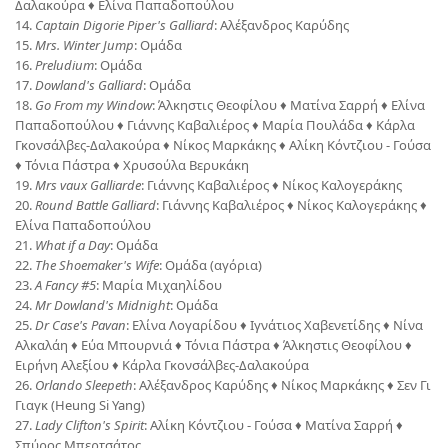
Δαλακούρα ♦ Ελίνα Παπαδοπούλου
14.
Captain Digorie Piper's Galliard
: Αλέξανδρος Καρύδης
15.
Mrs. Winter Jump
: Ομάδα
16.
Preludium
: Ομάδα
17.
Dowland's Galliard
: Ομάδα
18.
Go From my Window
: Άλκηστις Θεοφίλου ♦ Ματίνα Σαρρή ♦ Ελίνα
Παπαδοπούλου ♦ Γιάννης Καβαλιέρος ♦ Μαρία Πουλάδα ♦ Κάρλα
Γκονσάλβες-Δαλακούρα ♦ Νίκος Μαρκάκης ♦ Αλίκη Κόντζιου - Γούσα
♦ Τόνια Πάστρα ♦ Χρυσούλα Βερυκάκη
19.
Mrs vaux Galliarde
: Γιάννης Καβαλιέρος ♦ Νίκος Καλογεράκης
20.
Round Battle Galliard
: Γιάννης Καβαλιέρος ♦ Νίκος Καλογεράκης ♦
Ελίνα Παπαδοπούλου
21.
What if a Day
: Ομάδα
22.
The Shoemaker's Wife
: Ομάδα (αγόρια)
23.
A Fancy #5
: Μαρία Μιχαηλίδου
24.
Mr Dowland's Midnight
: Ομάδα
25.
Dr Case's Pavan
: Ελίνα Λογαρίδου ♦ Ιγνάτιος Χαβενετίδης ♦ Νίνα
Αλκαλάη ♦ Εύα Μπουρνιά ♦ Τόνια Πάστρα ♦ Άλκηστις Θεοφίλου ♦
Ειρήνη Αλεξίου ♦ Κάρλα Γκονσάλβες-Δαλακούρα
26.
Orlando Sleepeth
: Αλέξανδρος Καρύδης ♦ Νίκος Μαρκάκης ♦ Σεν Γι
Γιαγκ (Heung Si Yang)
27.
Lady Clifton's Spirit
: Αλίκη Κόντζιου - Γούσα ♦ Ματίνα Σαρρή ♦
Σπύρος Μπερτσάτος