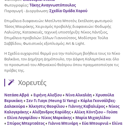
Φωτογραφίες:
Τάκης Αναγνωστόπουλος
Παραγωγή - Διοργάνωση:
Σχεδία Ομάδα Χορού
Επιμέλεια διαφανειών: Ματίλντα Μποτόν, Εκτέλεση φωτισμού:
Τάσος Μαυράκης, Χειρισμός προβολής διαφανειών: Θοδωρής
Λαλιώτης, Κατασκευές, τεχνική υποστήριξη: Νίκος Λάντζιος,
Επιμέλεια προβολών: Σόλων Γιαννούτσος, Μοδίστρα: Τούλα
Σαββίδου, Φωτιστικός εξοπλισμός: Art & Light.
Η Σχεδία ευχαριστεί θερμά για την πολύτιμη βοήθεια τους το Νίκο
Βαλκάνο, τον Δημήτρη Δημόπουλο, την Δάφνη Καλαμπόκα και όλο
το προσωπικό του Αθηναϊκού θεάτρου όπου πραγματοποίησε τις
πρόβες της.
Χορευτές
Νατάσα Αβρά
♦
Ειρήνη Αλεξίου
♦
Νίνα Αλκαλάη
♦
Χρυσούλα
Βερυκάκη
♦
Σεν Γι Γιαγκ (Heung Si Yang)
♦
Κάρλα Γκονσάλβες-
Δαλακούρα
♦
Άλκηστις Θεοφίλου
♦
Γιάννης Καβαλιέρος
♦
Νίκος
Καλογεράκης
♦
Αλέξανδρος Καρύδης
♦
Αλίκη Κόντζιου – Γούσα
♦
Ελίνα Λογαρίδου
♦
Νίκος Μαρκάκης
♦
Μαρία Μιχαηλίδου
♦
Σπύρος Μπερτσάτος
♦
Γιάννα Μπινάρη
♦
Εύα Μπουρνιά
♦
Ελίνα