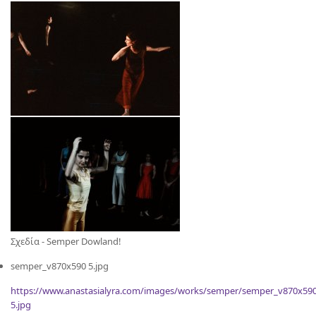
Σχεδία - Semper Dowland!
semper_v870x590 5.jpg
https://www.anastasialyra.com/images/works/semper/semper_v870x59
5.jpg