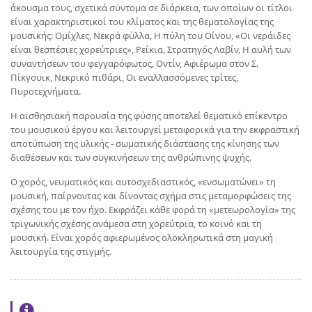
άκουσμα τους, σχετικά σύντομα σε διάρκεια, των οποίων οι τίτλοι
είναι χαρακτηριστικοί του κλίματος και της θεματολογίας της
μουσικής: Ομίχλες, Νεκρά φύλλα, Η πύλη του Οίνου, «Οι νεράιδες
είναι θεσπέσιες χορεύτριες», Ρείκια, Στρατηγός Λαβίν, Η αυλή των
συναντήσεων του φεγγαρόφωτος, Οντίν, Αφιέρωμα στον Σ.
Πίκγουικ, Νεκρικό πιθάρι, Οι εναλλασσόμενες τρίτες,
Πυροτεχνήματα.
Η αισθησιακή παρουσία της φύσης αποτελεί θεματικό επίκεντρο
του μουσικού έργου και λειτουργεί μεταφορικά για την εκφραστική
αποτύπωση της υλικής - σωματικής διάστασης της κίνησης των
διαθέσεων και των συγκινήσεων της ανθρώπινης ψυχής.
Ο χορός, νευματικός και αυτοσχεδιαστικός, «ενσωματώνει» τη
μουσική, παίρνοντας και δίνοντας σχήμα στις μεταμορφώσεις της
σχέσης του με τον ήχο. Εκφράζει κάθε φορά τη «μετεωρολογία» της
τριγωνικής σχέσης ανάμεσα στη χορεύτρια, το κοινό και τη
μουσική. Είναι χορός αφιερωμένος ολοκληρωτικά στη μαγική
λειτουργία της στιγμής.