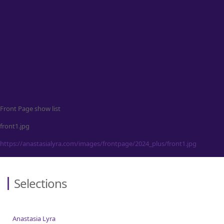
Contact
Front Page show list
front1.jpg
https://anastasialyra.com/images/frontpage/2024_plus/front1.jpg
Selections
Anastasia Lyra