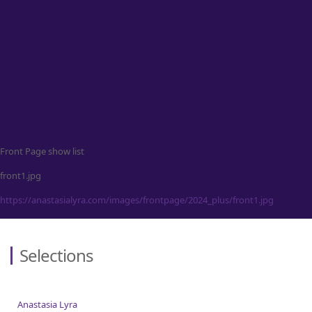
Contact
Front Page show list
front1.jpg
https://anastasialyra.com/images/frontpage/2024_plus/front1.jpg
Selections
Anastasia Lyra