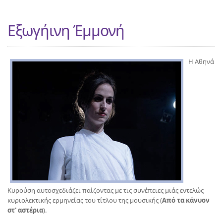
Εξωγήινη Έμμονή
Η Αθηνά
Κυρούση αυτοσχεδιάζει παίζοντας με τις συνέπειες μιάς εντελώς
κυριολεκτικής ερμηνείας του τίτλου της μουσικής (
Από τα κάνυον
στ' αστέρια
).