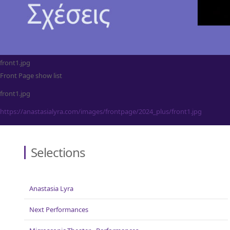
front1.jpg
Front Page show list
front1.jpg
https://anastasialyra.com/images/frontpage/2024_plus/front1.jpg
Selections
Anastasia Lyra
Next Performances