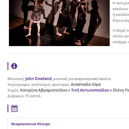
Η αντιμε
κανόνων 
ή καταλύ
δημιουργ
Η δομή τ
οποίο αν
υπάρχει 
Μουσική:
John Dowland
,
μουσική για αναγεννησιακό λαούτο
Χορογραφία, κοστούμια, φωτισμοί:
Αναστασία Λύρα
Χορός:
Κατερίνα Αβραμοπούλου ♦
Τιτή Αντωνοπούλου
♦
Ελένη Π
Διάρκεια: 75 λεπτά.
Μικροσκοπικό Θέατρο