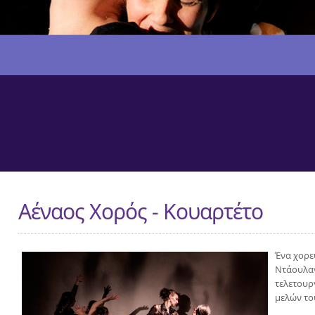
Αέναος Χορός - Κουαρτέτο
Ένα χορε
Ντάουλαν
τελετουρ
μελών το