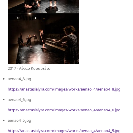
2017 - Αέναο Κουαρτέτο
aenao4_8.jpg
https://anastasialyra.com/images/works/aenao_4/aenao4_8.jpg
aenao4_6.jpg
https://anastasialyra.com/images/works/aenao_4/aenao4_6.jpg
aenao4_5.jpg
https://anastasialyra.com/images/works/aenao_4/aenao4_5.jpg