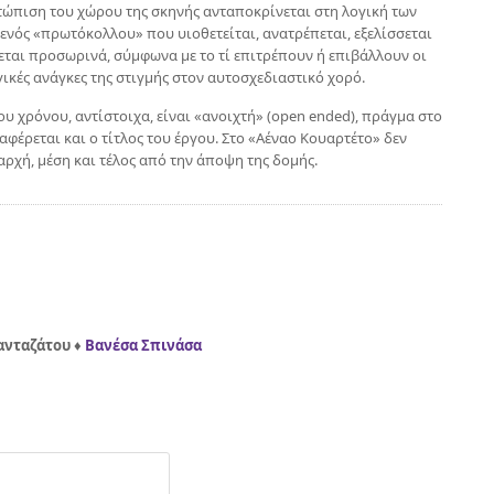
τώπιση του χώρου της σκηνής ανταποκρίνεται στη λογική των
ενός «πρωτόκολλου» που υιοθετείται, ανατρέπεται, εξελίσσεται
εται προσωρινά, σύμφωνα με το τί επιτρέπουν ή επιβάλλουν οι
ικές ανάγκες της στιγμής στον αυτοσχεδιαστικό χορό.
ου χρόνου, αντίστοιχα, είναι «ανοιχτή» (open ended), πράγμα στο
αφέρεται και ο τίτλος του έργου. Στο «Αέναο Κουαρτέτο» δεν
αρχή, μέση και τέλος από την άποψη της δομής.
ανταζάτου
♦
Βανέσα Σπινάσα