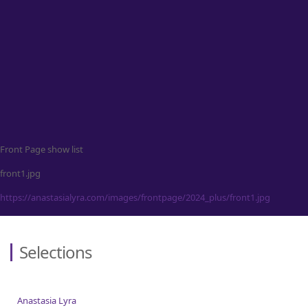
Contact
Front Page show list
front1.jpg
https://anastasialyra.com/images/frontpage/2024_plus/front1.jpg
Selections
Anastasia Lyra