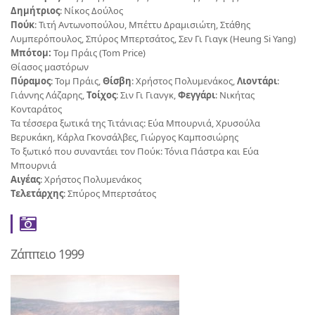
Δημήτριος
: Νίκος Δούλος
Πούκ
: Τιτή Αντωνοπούλου, Μπέττυ Δραμισιώτη, Στάθης
Λυμπερόπουλος, Σπύρος Μπερτσάτος, Σεν Γι Γιαγκ (Heung Si Yang)
Μπότομ:
Τομ Πράις (Tom Price)
Θίασος μαστόρων
Πύραμος
: Τομ Πράις,
Θίσβη
: Χρήστος Πολυμενάκος,
Λιοντάρι
:
Γιάννης Λάζαρης,
Τοίχος
: Σιν Γι Γιανγκ,
Φεγγάρι
: Νικήτας
Κονταράτος
Τα τέσσερα ξωτικά της Τιτάνιας: Εύα Μπουρνιά, Χρυσούλα
Βερυκάκη, Κάρλα Γκονσάλβες, Γιώργος Καμποσιώρης
Το ξωτικό που συναντάει τον Πούκ: Τόνια Πάστρα και Εύα
Μπουρνιά
Αιγέας
: Χρήστος Πολυμενάκος
Τελετάρχης
: Σπύρος Μπερτσάτος
Ζάππειο 1999