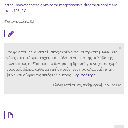
https://www.anastasialyra.com/images/works/dream/cuba/dream-
cuba 126.JPG
Φωτογραφίες: Κ.Γ.
×
Στο φως του ηλιοβασιλέματος ακούγονται οι πρώτες μελωδικές
νότες και ο κόσμος έρχεται απ' όλα τα σημεία της πολύβουης
πόλης προς το Ζάππειο, τα δέντρα, τη δροσιά για να χαρεί χορό,
μουσική, θέαμα καλλιτεχνικής ποιότητος που αλαφραίνει την
ψυχή και σβήνει τις σκιές της ημέρας.
Περισσότερα
.
Ελένη Μπίστικα,
Καθημερινή
, 27/6/2002.