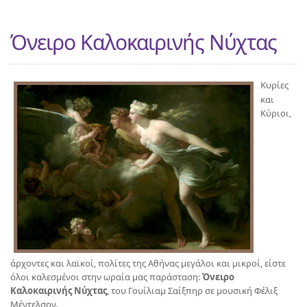
Όνειρο Καλοκαιρινής Νύχτας
Κυρίες
και
Κύριοι,
άρχοντες και λαϊκοί, πολίτες της Αθήνας μεγάλοι και μικροί, είστε
όλοι καλεσμένοι στην ωραία μας παράσταση:
Όνειρο
Καλοκαιρινής Νύχτας
, του Γουίλιαμ Σαίξπηρ σε μουσική Φέλιξ
Μέντελσον.