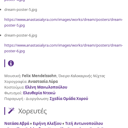
dream-poster-5.jpg
https://www.anastasialyra.com/images/works/dream/posters/dream-
poster-5.jpg
dream-poster-6.jpg
https://www.anastasialyra.com/images/works/dream/posters/dream-
poster-6.jpg
Μουσική:
Felix Mendelssohn
,
Όνειρο Καλοκαιρινής Νύχτας
Χορογραφία:
Αναστασία Λύρα
Κοστούμια:
Ελένη Μανωλοπούλου
Φωτισμοί:
Ελευθερία Ντεκώ
Παραγωγή - Διοργάνωση:
Σχεδία Ομάδα Χορού
Χορευτές
Νατάσα Αβρά
♦
Ειρήνη Αλεξίου
♦
Τιτή Αντωνοπούλου