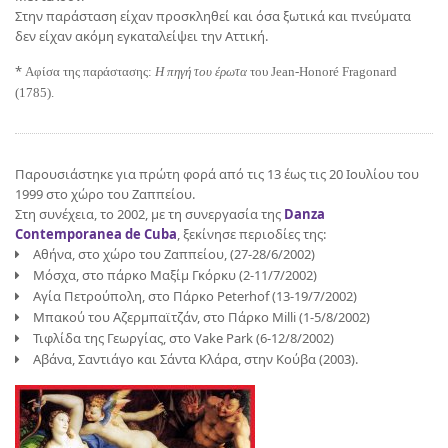
Στην παράσταση είχαν προσκληθεί και όσα ξωτικά και πνεύματα
δεν είχαν ακόμη εγκαταλείψει την Αττική.
*
Αφίσα της παράστασης:
Η πηγή του έρωτα
του Jean-Honoré Fragonard
(1785).
Παρουσιάστηκε για πρώτη φορά από τις 13 έως τις 20 Ιουλίου του
1999 στο χώρο του Ζαππείου.
Στη συνέχεια, το 2002, με τη συνεργασία της
Danza
Contemporanea de Cuba
, ξεκίνησε περιοδίες της:
Αθήνα, στο χώρο του Ζαππείου, (27-28/6/2002)
Μόσχα, στο πάρκο Μαξίμ Γκόρκυ (2-11/7/2002)
Αγία Πετρούπολη, στο Πάρκο Peterhof (13-19/7/2002)
Μπακού του Αζερμπαϊτζάν, στο Πάρκο Milli (1-5/8/2002)
Τιφλίδα της Γεωργίας, στο Vake Park (6-12/8/2002)
Αβάνα, Σαντιάγο και Σάντα Κλάρα, στην Κούβα (2003).