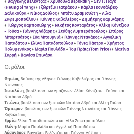
♦
Βαγγέλης Βελέντζας
♦
Χρυσούλα Βερυκάκη
♦
Σεν Γι Γιαγκ
(Heung Si Yang)
♦
Τζώρτζια Γιατράκου
♦
Κάρλα Γκονσάλβες-
Δαλακούρα
♦
Νίκος Δούλος
♦
Μπέτυ Δραμισιώτη
♦
Λίλα
Ζαφειροπούλου
♦
Γιάννης Καβαλιέρος
♦
Δημήτρης Καμινάρης
♦
Γιώργος Καμποσιώρης
♦
Νικήτας Κονταράτος
♦
Αλίκη Κόντζιου
– Γούσα
♦
Γιάννης Λάζαρης
♦
Στάθης Λυμπερόπουλος
♦
Σπύρος
Μπερτσάτος
♦
Εύα Μπουρνιά
♦
Γιάννης Ντανάκος
♦
Αγγελική
Παπαδάτου
♦
Ελίνα Παπαδοπούλου
♦
Τόνια Πάστρα
♦
Χρήστος
Πολυμενάκος
♦
Μαρία Πουλάδα
♦
Τομ Πράις (Tom Price)
♦
Ματίνα
Σαρρή
♦
Βανέσα Σπινάσα
Οι ρόλοι
Θησέας
, δούκας της Αθήνας: Γιάννης Καβαλιέρος και Γιάννης
Ντανάκος
Ιππολύτη
, βασίλισσα των Αμαζόνων: Αλίκη Κόντζιου – Γούσα και
Νατάσσα Αβρά
Τιτάνια
, βασίλισσα των ξωτικών: Νατάσα Αβρά και Αλίκη Γούσα
Όμπερον
, βασιλιάς των ξωτικών: Γιάννης Ντανάκος και Γιάννης
Καβαλιέρος
Ερμία
: Ελίνα Παπαδοπούλου και Λίλα Ζαφειροπούλου
Ελένη
: Μαρία Πουλάδα και Αγγελική Παπαδάτου
Λύσανδρος
: Βαγγέλης Βελέντζας και Γιάννης Λάζαρης