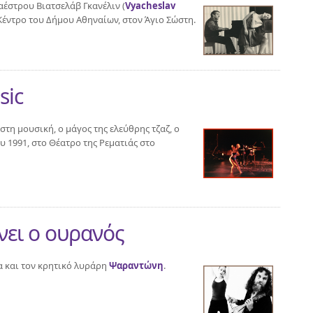
αέστρου Βιατσελάβ Γκανέλιν (
Vyacheslav
Κέντρο του Δήμου Αθηναίων, στον Άγιο Σώστη.
sic
στη μουσική, ο μάγος της ελεύθρης τζαζ, ο
 1991, στο Θέατρο της Ρεματιάς στο
νει ο ουρανός
α και τον κρητικό λυράρη
Ψαραντώνη
.