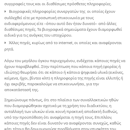
συγγραφείς τους και οι διαθέσιμες πρόσθετες πληροφορίες.
Βιογραφικές πληροφορίες συνεργατών της οι οποίες έχουν
συλλεχθεί είτε με προσωπική επικοινωνία με τους
ενδιαφερόμενους είτε –όπου αυτό δεν ήταν δυνατό– από άλλες
διαθέσιμες πηγές. Τα βιογραφικά σημειώματα έχουν διαμορφωθεί
ειδικά για τις ανάγκες του ιστοχώρου.
Άλλες πηγές, κυρίως από το internet, οι οποίες και αναφέρονται
ρητά.
Λόγω του μεγάλου όγκου περιεχομένου, ενδέχεται κάποιες πηγές να
έχουν παραβλεφθεί. Στην περίπτωση που κάποια πηγή (φορέας ή
ιδιώτης) θεωρήσει ότι σε κάποιο ή κάποια ψηφιακά υλικά (εικόνες,
κείμενα, ήχοι, βίντεο κλπ) η πληροφορία της πηγής είναι ελλιπής ή
όχι ακριβής, παρακαλούμε να επικοινωνήσει, για την
αποκατάστασή της.
Σημειώνουμε πάντως, ότι στο πλαίσιο των συναλλακτικών ηθών
που διαμορφώθηκαν σχετικά με τη χρήση του διαδικτύου, η
ανταλλαγή των υλικών είναι κοινή πρακτική αποδεκτή διεθνώς,
υπό την προϋπόθεση ότι αναφέρεται η πηγή τους. Επιπλέον,
κάποιες πηγές δεν είναι δυνατόν να αναφέρονται συνεχώς, καθώς
κάτι τέτοιο θα δημιουργούσε προβλήματα στον επισκέπτη του