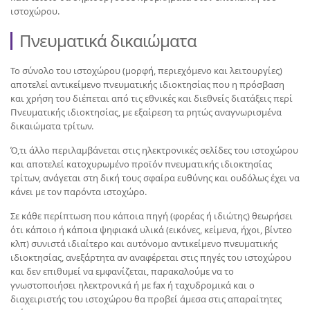
ιστοχώρου.
Πνευματικά δικαιώματα
Το σύνολο του ιστοχώρου (μορφή, περιεχόμενο και λειτουργίες)
αποτελεί αντικείμενο πνευματικής ιδιοκτησίας που η πρόσβαση
και χρήση του διέπεται από τις εθνικές και διεθνείς διατάξεις περί
Πνευματικής ιδιοκτησίας, με εξαίρεση τα ρητώς αναγνωρισμένα
δικαιώματα τρίτων.
Ό,τι άλλο περιλαμβάνεται στις ηλεκτρονικές σελίδες του ιστοχώρου
και αποτελεί κατοχυρωμένο προϊόν πνευματικής ιδιοκτησίας
τρίτων, ανάγεται στη δική τους σφαίρα ευθύνης και ουδόλως έχει να
κάνει με τον παρόντα ιστοχώρο.
Σε κάθε περίπτωση που κάποια πηγή (φορέας ή ιδιώτης) θεωρήσει
ότι κάποιο ή κάποια ψηφιακά υλικά (εικόνες, κείμενα, ήχοι, βίντεο
κλπ) συνιστά ιδιαίτερο και αυτόνομο αντικείμενο πνευματικής
ιδιοκτησίας, ανεξάρτητα αν αναφέρεται στις πηγές του ιστοχώρου
και δεν επιθυμεί να εμφανίζεται, παρακαλούμε να το
γνωστοποιήσει ηλεκτρονικά ή με fax ή ταχυδρομικά και ο
διαχειριστής του ιστοχώρου θα προβεί άμεσα στις απαραίτητες