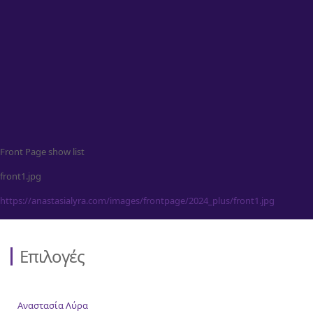
Επικοινωνία
Front Page show list
front1.jpg
https://anastasialyra.com/images/frontpage/2024_plus/front1.jpg
Επιλογές
Αναστασία Λύρα