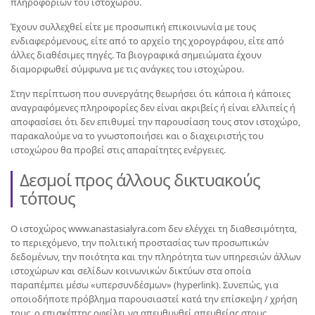
πληροφοριών του ιστοχώρου.
Έχουν συλλεχθεί είτε με προσωπική επικοινωνία με τους
ενδιαφερόμενους, είτε από το αρχείο της χορογράφου, είτε από
άλλες διαθέσιμες πηγές. Τα βιογραφικά σημειώματα έχουν
διαμορφωθεί σύμφωνα με τις ανάγκες του ιστοχώρου.
Στην περίπτωση που συνεργάτης θεωρήσει ότι κάποια ή κάποιες
αναγραφόμενες πληροφορίες δεν είναι ακριβείς ή είναι ελλιπείς ή
αποφασίσει ότι δεν επιθυμεί την παρουσίαση τους στον ιστοχώρο,
παρακαλούμε να το γνωστοποιήσει και ο διαχειριστής του
ιστοχώρου θα προβεί στις απαραίτητες ενέργειες.
Δεσμοί προς άλλους δικτυακούς
τόπους
Ο ιστοχώρος www.anastasialyra.com δεν ελέγχει τη διαθεσιμότητα,
το περιεχόμενο, την πολιτική προστασίας των προσωπικών
δεδομένων, την ποιότητα και την πληρότητα των υπηρεσιών άλλων
ιστοχώρων και σελίδων κοινωνικών δικτύων στα οποία
παραπέμπει μέσω «υπερσυνδέσμων» (hyperlink). Συνεπώς, για
οποιοδήποτε πρόβλημα παρουσιαστεί κατά την επίσκεψη / χρήση
τους, ο επισκέπτης οφείλει να απευθυνθεί απευθείας στους