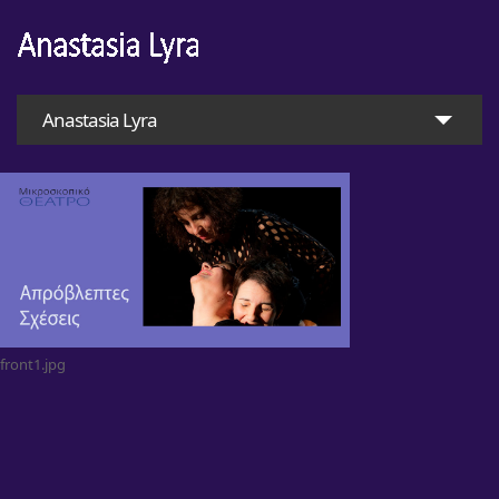
Anastasia Lyra
front1.jpg
Αρχική
Αναστασία Λύρα