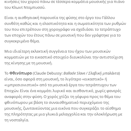
κινήσεις του χορού πάνω σε τέσσερα κομμάτια μουσικής για πιάνο
του Κλωντ Ντεμπυσσύ.
Είναι η αισθησιακή παρουσία της φύσης στο έργο του Γάλλου
συνθέτη καθώς και η ελαστικότητα και η σωματικότητα των ρυθμών
του που επιτρέπουν στη χορογράφο να σχεδιάσει το τετράπτυχο
των εποχών του έτους πάνω σε μουσική που δεν γράφτηκε για το
συγκεκριμένο θέμα.
Μια ιδιαίτερη εκλεκτική συγγένεια του ήχου των μουσικών
κομματιών με το εικαστικό στοιχείο διευκολύνει την αντιστοίχιση
της κίνησης με τη μουσική.
Το
Φθινόπωρο
(Claude Debussy:
Ballade Slave / Σλαβική μπαλάντα
)
είναι, όσο αφορά στη μουσική, το λιγότερο «εικαστικό» ή
«ιμπρεσιονιστικό» από τα μουσικά έργα του τετράπτυχου των
Εποχών. Είναι ένα κομμάτι λυρικό και αισθαντικό, χωρίς φανερές
αναφορές στην φύση. Ο χορός χτίζει τη γέφυρα προς το θέμα του
φθινόπωρου με βάση το συναισθηματικό περιεχόμενο της
μουσικής, ζωντανεύοντας μια εικόνα που συγκεράζει το αίσθημα
της πληρότητας με μια γλυκιά μελαγχολία και την ολοκλήρωση με
τη νοσταλγία.