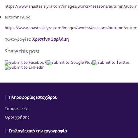
https://www.anastasialyra.com/images/works/4seasons/autumn/autum
autumn19.jpg
https://www.anastasialyra.com/images/works/4seasons/autumn/autum
Φωτογραφίες
:
Χριστίνα Σαρλάμη
Share this post
Πληροφορίες ιστοχώρου
Επικοινωνία
Όροι χρήσης
Επιλογές από την εργογραφία