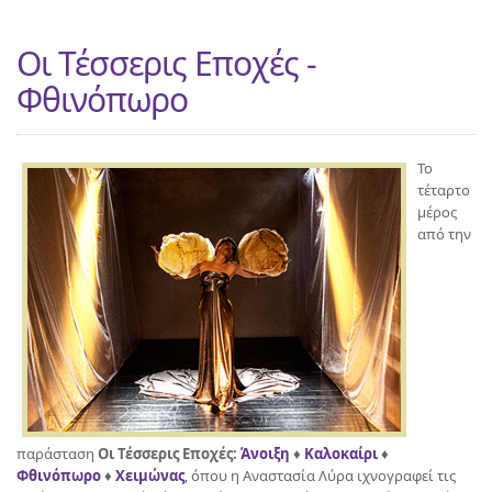
Οι Τέσσερις Εποχές -
Φθινόπωρο
Το
τέταρτο
μέρος
από την
παράσταση
Οι Τέσσερις Εποχές:
Άνοιξη
♦
Καλοκαίρι
♦
Φθινόπωρο
♦
Χειμώνας
, όπου η Αναστασία Λύρα ιχνογραφεί τις