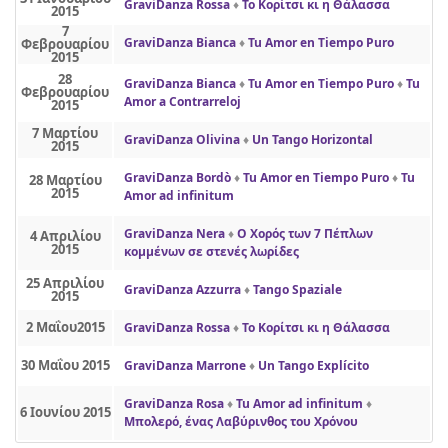
GraviDanza Rossa
♦
Το Κορίτσι κι η Θάλασσα
2015
7
GraviDanza Bianca
♦
Tu Amor en Tiempo Puro
Φεβρουαρίου
2015
28
GraviDanza Bianca
♦
Tu Amor en Tiempo Puro
♦
Tu
Φεβρουαρίου
Amor a Contrarreloj
2015
7 Μαρτίου
GraviDanza Olivina
♦
Un Tango Horizontal
2015
GraviDanza Bordò
♦
Tu Amor en Tiempo Puro
♦
Tu
28 Μαρτίου
2015
Amor ad infinitum
GraviDanza Nera
♦
Ο Χορός των 7 Πέπλων
4 Απριλίου
2015
κομμένων σε στενές λωρίδες
25 Απριλίου
GraviDanza Azzurra
♦
Tango Spaziale
2015
2 Μαΐου2015
GraviDanza Rossa
♦
Το Κορίτσι κι η Θάλασσα
30 Μαΐου 2015
GraviDanza Marrone
♦
Un Tango Explícito
GraviDanza Rosa
♦
Tu Amor ad infinitum
♦
6 Ιουνίου 2015
Μπολερό, ένας Λαβύρινθος του Χρόνου