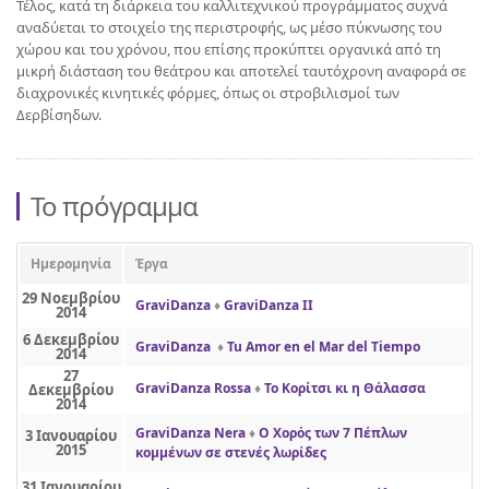
Τέλος, κατά τη διάρκεια του καλλιτεχνικού προγράμματος συχνά
αναδύεται το στοιχείο της περιστροφής, ως μέσο πύκνωσης του
χώρου και του χρόνου, που επίσης προκύπτει οργανικά από τη
μικρή διάσταση του θεάτρου και αποτελεί ταυτόχρονη αναφορά σε
διαχρονικές κινητικές φόρμες, όπως οι στροβιλισμοί των
Δερβίσηδων.
Το πρόγραμμα
Ημερομηνία
Έργα
29 Νοεμβρίου
GraviDanza
♦
GraviDanza IΙ
2014
6 Δεκεμβρίου
GraviDanza
♦
Tu Amor en el Mar del Tiempo
2014
27
GraviDanza Rossa
♦
Το Κορίτσι κι η Θάλασσα
Δεκεμβρίου
2014
GraviDanza Nera
♦
Ο Χορός των 7 Πέπλων
3 Ιανουαρίου
2015
κομμένων σε στενές λωρίδες
31 Ιανουαρίου