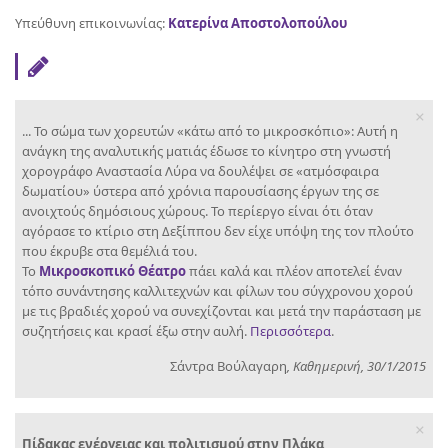
Υπεύθυνη επικοινωνίας:
Κατερίνα Αποστολοπούλου
×
... Το σώμα των χορευτών «κάτω από το μικροσκόπιο»: Αυτή η
ανάγκη της αναλυτικής ματιάς έδωσε το κίνητρο στη γνωστή
χορογράφο Αναστασία Λύρα να δουλέψει σε «ατμόσφαιρα
δωματίου» ύστερα από χρόνια παρουσίασης έργων της σε
ανοιχτούς δημόσιους χώρους. Το περίεργο είναι ότι όταν
αγόρασε το κτίριο στη Δεξίππου δεν είχε υπόψη της τον πλούτο
που έκρυβε στα θεμέλιά του.
Το
Μικροσκοπικό Θέατρο
πάει καλά και πλέον αποτελεί έναν
τόπο συνάντησης καλλιτεχνών και φίλων του σύγχρονου χορού
με τις βραδιές χορού να συνεχίζονται και μετά την παράσταση με
συζητήσεις και κρασί έξω στην αυλή.
Περισσότερα
.
Σάντρα Βούλαγαρη
, Καθημερινή, 30/1/2015
×
Πίδακας ενέργειας και πολιτισμού στην Πλάκα