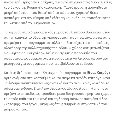
πλέον εφήμερης από τις τέχνες, συναντά στιγμιαία τις δύο χιλιετίες
του όγκου της Ρωμαϊκής κατασκευής. Ταυτόχρονα, η ασυνήθιστα
μικρή απόσταση του θεατή από το σώμα του χορευτή θέτει
αναπόφευκτα την κίνηση υπό εξέταση και ανάλυση, τοποθετώντας
την «κάτω από το μικροσκόπιο».
Το γεγονός ότι ο δημιουργικός χώρος του θεάτρου βρίσκεται μέσα
στη γη εμπνέει το θέμα της «κυοφορίας», που πρωταγωνιστεί στην
πρεμιέρα του προγράμματος, αλλά και διατρέχει τις παραστάσεις
ολόκληρης της καλλιτεχνικής περιόδου. Ο χώρος αντιμετωπίζεται
ως «μήτρα δημιουργίας», ενώ η ενισχυμένη παρουσία του
υφάσματος, ως δομικού στοιχείου, μοιάζει να λειτουργεί σαν μια
μεταφορά για τους υμένες που περιβάλλουν το έμβρυο.
Κατά τη διάρκεια του καλλιτεχνικού προγράμματος
Είναι Καιρός
τα
όρια ανάμεσα στα κοστούμια και τα σκηνικά σχεδόν καταργούνται.
Το ένδυμα αναπτύσσεται ως σκηνικό και το σκηνικό αγκαλιάζει το
σώμα σαν ένδυμα. Επιπλέον θεματικός άξονας είναι η κίνηση στο
οριζόντιο επίπεδο, ως πρόσθετο μέσο διαφοροποίησης του χώρου,
το οποίο καθιστά τη σκηνή και τη δράση πάνω σε αυτή ένα είδος
«κάτοψης» του έργου, ακριβώς όπως συμβαίνει στην οπτική του
μικροσκοπίου.